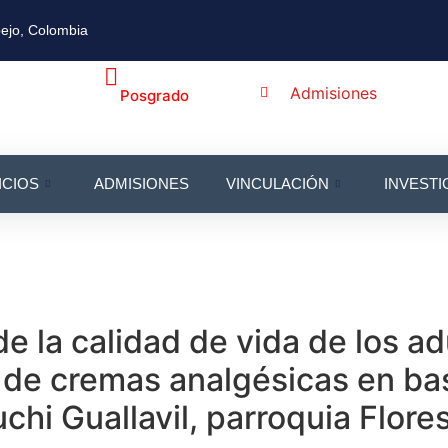
ejo, Colombia
Admisiones
Posgrado
ICIOS
ADMISIONES
VINCULACIÓN
INVESTI
 la calidad de vida de los a
n de cremas analgésicas en b
chi Guallavil, parroquia Flor