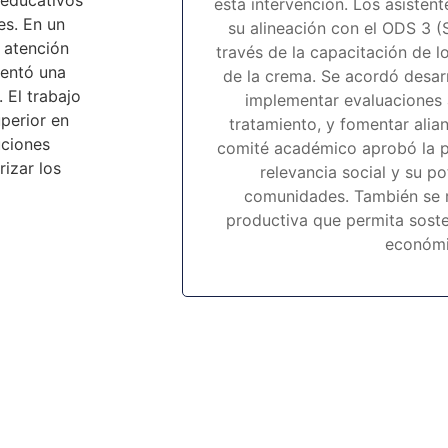
 educativos
esta intervención. Los asistent
es. En un
su alineación con el ODS 3 (S
a atención
través de la capacitación de l
sentó una
de la crema. Se acordó desarr
. El trabajo
implementar evaluaciones 
perior en
tratamiento, y fomentar alia
uciones
comité académico aprobó la pl
rizar los
relevancia social y su po
comunidades. También se r
productiva que permita soste
económi