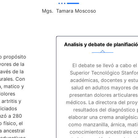
Mgs. Tamara Moscoso
Analisis y debate de planifiaci
o propósito
yores de la
El debate se llevó a cabo el
avés de la
Superior Tecnológico Stanfor
urales. Con
académicas, docentes y estu
a, matico y
salud en adultos mayores de
dolores
presentan dolores articulares
rtritis y
médicos. La directora del pro
ficiados
resultados del diagnóstico 
nzó a 280
elaborar una crema analgésica
 físico, el
como manzanilla, árnica, mati
a ancestral
conocimientos ancestrales co