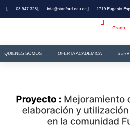
03 947 328
info@stanford.edu.ec
1719 Eugenio Esp
Grado
QUIENES SOMOS
OFERTA ACADÉMICA
SERV
Proyecto :
Mejoramiento de
elaboración y utilizació
en la comunidad Fu