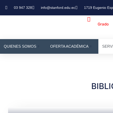
03 947 328
info@stanford.edu.ec
1719 Eugenio Esp
Grado
QUIENES SOMOS
OFERTA ACADÉMICA
SERV
BIBL