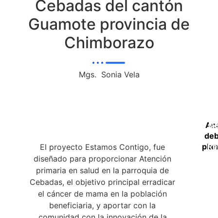
Cebadas del cantón
Guamote provincia de
Chimborazo
Mgs. Sonia Vela
Ana
De
deb
plan
Re
El proyecto Estamos Contigo, fue
diseñado para proporcionar Atención
primaria en salud en la parroquia de
Cebadas, el objetivo principal erradicar
el cáncer de mama en la población
beneficiaria, y aportar con la
comunidad con la innovación de la