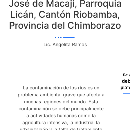
José de Macají, Parroquia
Licán, Cantón Riobamba,
Provincia del Chimborazo
Lic. Angelita Ramos
Ana
De
deb
plan
Re
La contaminación de los ríos es un
problema ambiental grave que afecta a
muchas regiones del mundo. Esta
contaminación se debe principalmente
a actividades humanas como la
agricultura intensiva, la industria, la
urbanización y la falta de tratamiento