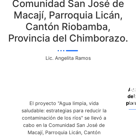
Comunidad San José de
Macají, Parroquia Licán,
Cantón Riobamba,
Provincia del Chimborazo.
Lic. Angelita Ramos
Ana
Do
De
deb
d
plan
Re
El proyecto "Agua limpia, vida
saludable: estrategias para reducir la
contaminación de los ríos" se llevó a
cabo en la Comunidad San José de
Macají, Parroquia Licán, Cantón