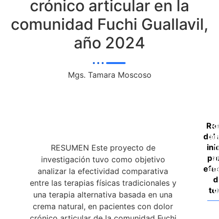
crónico articular en la
comunidad Fuchi Guallavil,
año 2024
Mgs. Tamara Moscoso
Re
R
del 
del
ini
f
RESUMEN Este proyecto de
pr
p
investigación tuvo como objetivo
efec
ef
analizar la efectividad comparativa
d
entre las terapias físicas tradicionales y
te
t
una terapia alternativa basada en una
crema natural, en pacientes con dolor
crónico articular de la comunidad Fuchi