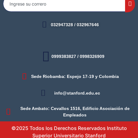
032947328 / 032967646
0999383827 / 0998326909
Sede Riobamba: Espejo 17-19 y Colombia
info@stanford.edu.ec
Sede Ambato: Cevallos 1516, Edificio Asociación de
Empleados
©2025 Todos los Derechos Reservados Instituto
Superior Universitario Stanford