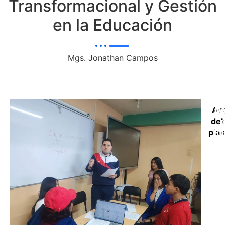
Transformacional y Gestión
en la Educación
Mgs. Jonathan Campos
Ana
Do
De
deb
d
plan
Re